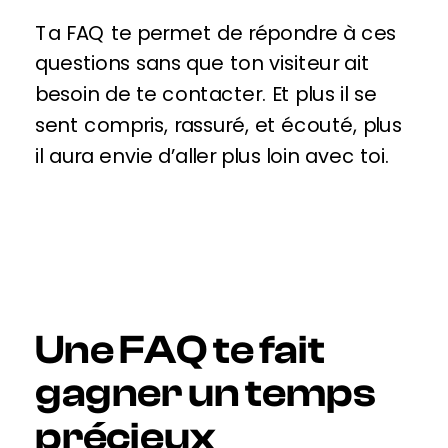
Ta FAQ te permet de répondre à ces
questions sans que ton visiteur ait
besoin de te contacter. Et plus il se
sent compris, rassuré, et écouté, plus
il aura envie d’aller plus loin avec toi.
Une FAQ te fait
gagner un temps
précieux