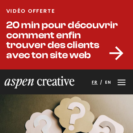
VIDÉO OFFERTE
20 min pour découvrir
comment enfin
trouver des clients
avec ton site web
FR
/
EN