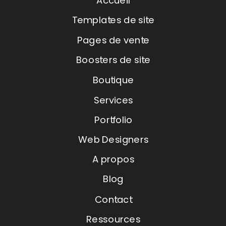
Accueil
Templates de site
Pages de vente
Boosters de site
Boutique
Services
Portfolio
Web Designers
A propos
Blog
Contact
Ressources