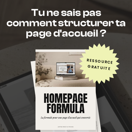
Tu ne sais pas
comment structurer ta
page d'accueil ?
RESSOURCE
GRATUITE