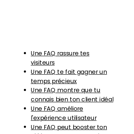
Une FAQ rassure tes
visiteurs
Une FAQ te fait gagner un
temps précieux
Une FAQ montre que tu
connais bien ton client idéal
Une FAQ améliore
l'expérience utilisateur
Une FAQ peut booster ton