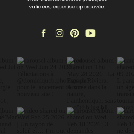
validées, expertise approuvée.