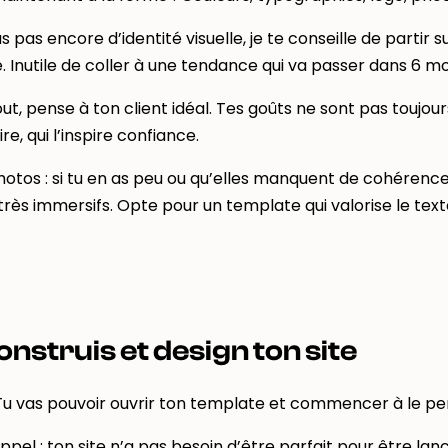
’as pas encore d’identité visuelle, je te conseille de part
. Inutile de coller à une tendance qui va passer dans 6 mo
out, pense à ton client idéal. Tes goûts ne sont pas toujours
tire, qui l’inspire confiance.
otos : si tu en as peu ou qu’elles manquent de cohérence,
 très immersifs. Opte pour un template qui valorise le texte 
onstruis et design ton site
 Tu vas pouvoir ouvrir ton template et commencer à le per
appel : ton site n’a pas besoin d’être parfait pour être lan