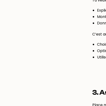
Tu veux
Expli
Montr
Donn
C’est a
Choi
Opti
Util
3. A
Place m