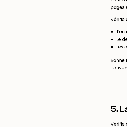
pages e
Vérifie
Ton 
Le de
Les a
Bonne n
convers
5. L
Vérifie