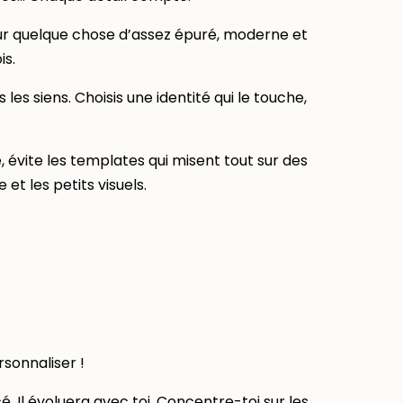
ir sur quelque chose d’assez épuré, moderne et
is.
 les siens. Choisis une identité qui le touche,
 évite les templates qui misent tout sur des
et les petits visuels.
sonnaliser !
cé. Il évoluera avec toi. Concentre-toi sur les