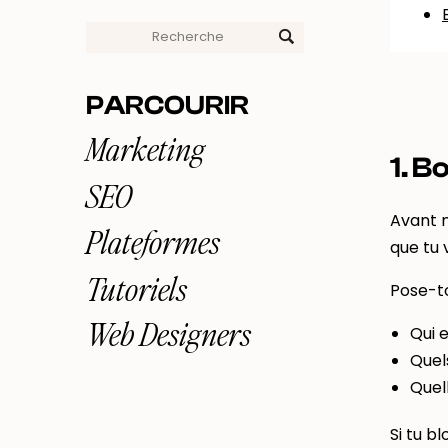
Search
for:
PARCOURIR
Marketing
1. B
SEO
Avant m
Plateformes
que tu 
Tutoriels
Pose-to
Web Designers
Qui e
Quel
Quel
Si tu b