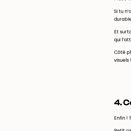
Si tu n
durable
Et surt
qui l’at
Côté ph
visuels
4. C
Enfin !
Petit r