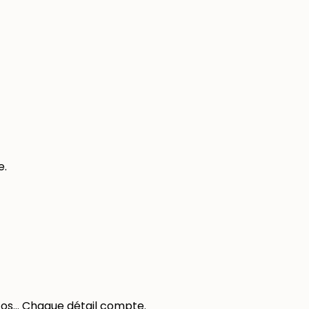
e.
otos… Chaque détail compte.