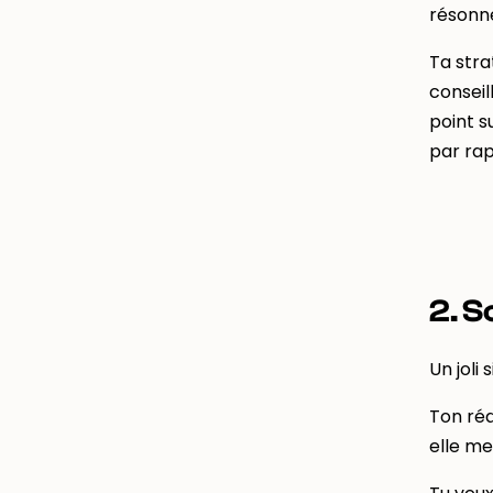
résonn
Ta stra
conseil
point s
par rap
2. S
Un joli 
Ton réd
elle me