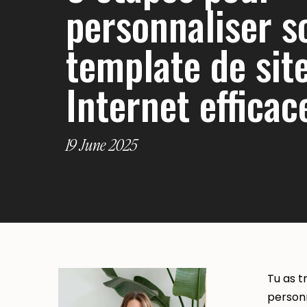
personnaliser s
template de sit
Internet effica
19 June 2025
Tu as t
personn