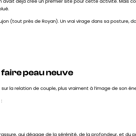
on avait déjà créé un premier site pour cette activité. Mais
lué.
aujon (tout près de Royan). Un vrai virage dans sa posture, d
 faire peau neuve
sur la relation de couple, plus vraiment à l’image de son éner
:
es rassure, qui dégage de la sérénité, de la profondeur, et du p