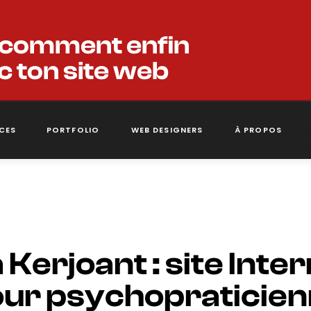
 comment enfin
c ton site web
ICES
PORTFOLIO
WEB DESIGNERS
À PROPOS
 Kerjoant : site Inte
ur psychopraticie