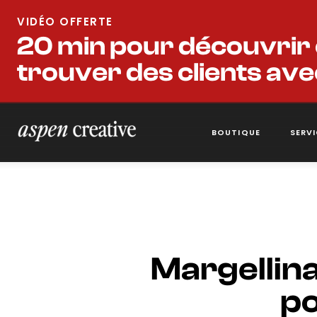
VIDÉO OFFERTE
20 min pour découvrir
trouver des clients ave
BOUTIQUE
SERV
Margellina
po