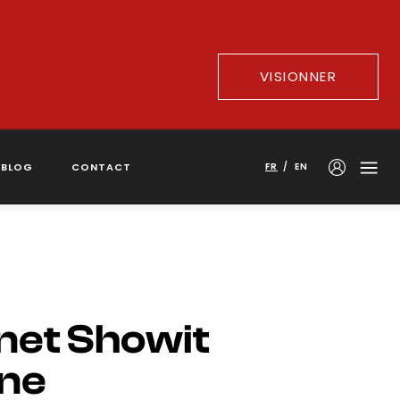
VISIONNER
BLOG
CONTACT
FR
/
EN
rnet Showit
nne