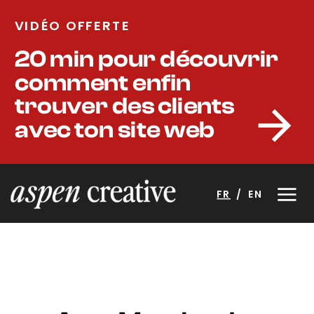
VIDÉO OFFERTE
20 min pour découvrir
comment enfin
trouver des clients
avec ton site web
FR
/
EN